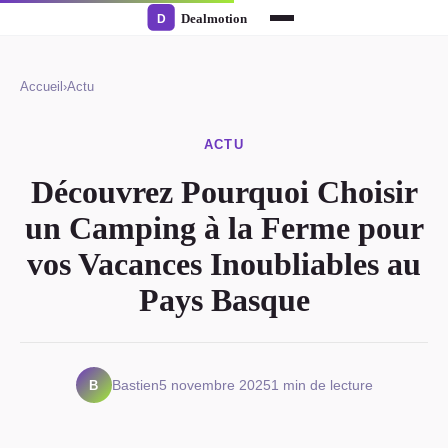
Accueil
›
Actu
ACTU
Découvrez Pourquoi Choisir
un Camping à la Ferme pour
vos Vacances Inoubliables au
Pays Basque
B
Bastien
5 novembre 2025
1 min de lecture