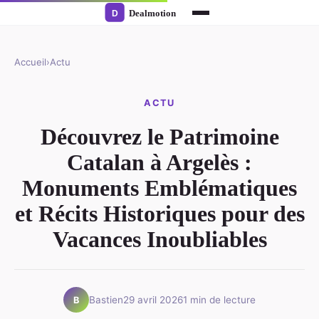
Accueil
›
Actu
ACTU
Découvrez le Patrimoine
Catalan à Argelès :
Monuments Emblématiques
et Récits Historiques pour des
Vacances Inoubliables
Bastien
29 avril 2026
1 min de lecture
B